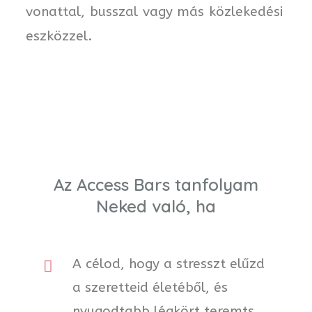
vonattal, busszal vagy más közlekedési
eszközzel.
Az Access Bars tanfolyam
Neked való, ha
A célod, hogy a stresszt elűzd
a szeretteid életéből, és
nyugodtabb légkört teremts.