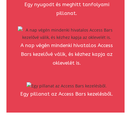
Egy nyugodt és meghitt tanfolyami
pillanat.
A nap végén mindenki hivatalos Access
Bars kezelővé válik, és kézhez kapja az
oklevelét is.
Egy pillanat az Access Bars kezelésből.