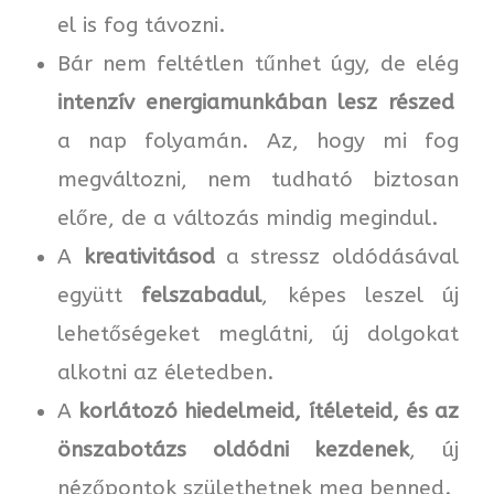
el is fog távozni.
Bár nem feltétlen tűnhet úgy, de elég
intenzív energiamunkában lesz részed
a nap folyamán. Az, hogy mi fog
megváltozni, nem tudható biztosan
előre, de a változás mindig megindul.
A
kreativitásod
a stressz oldódásával
együtt
felszabadul
, képes leszel új
lehetőségeket meglátni, új dolgokat
alkotni az életedben.
A
korlátozó hiedelmeid, ítéleteid, és az
önszabotázs oldódni kezdenek
, új
nézőpontok születhetnek meg benned.