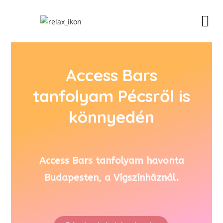
Access Bars
tanfolyam Pécsről is
könnyedén
Access Bars tanfolyam havonta
Budapesten, a Vígszínháznál.