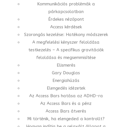
Kommunikációs problémák a
párkapcsolatban
Érdekes nézőpont
Access kérdések
Szorongás kezelése: Hatékony módszerek
A megfelelési kényszer feloldása
testkezelés – A specifikus gravitációk
feloldása és megsemmisítése
Elismerés
Gary Douglas
Energiahúzás
Elengedés idézetek
Az Access Bars hatása az ADHD-ra
Az Access Bars és a pénz
Access Bars átverés
Mi történik, ha elengeded a kontrollt?
Hogyan indítja be a relaxált állapot a