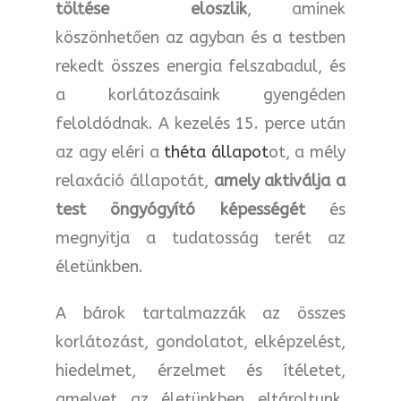
töltése eloszlik
, aminek
köszönhetően az agyban és a testben
rekedt összes energia felszabadul, és
a korlátozásaink gyengéden
feloldódnak. A kezelés 15. perce után
az agy eléri a
théta állapot
ot, a mély
relaxáció állapotát,
amely aktiválja a
test öngyógyító képességét
és
megnyitja a tudatosság terét az
életünkben.
A bárok tartalmazzák az összes
korlátozást, gondolatot, elképzelést,
hiedelmet, érzelmet és ítéletet,
amelyet az életünkben eltároltunk.