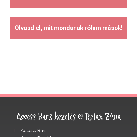
Olvasd el, mit mondanak rólam mások!
Access Bars kezelés @ Relax Zóna
Access Bars