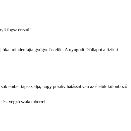
yit fogsz érezni!
tókat mindenfajta gyógyulás előtt. A nyugodt létállapot a fizikai
 sok ember tapasztalja, hogy pozitív hatással van az életük különböző
elést végző szakemberrel.