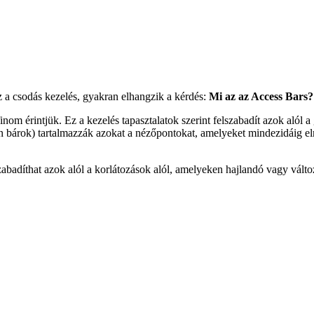
a csodás kezelés, gyakran elhangzik a kérdés:
Mi az az Access Bars?
inom érintjük. Ez a kezelés tapasztalatok szerint felszabadít azok alól
árok) tartalmazzák azokat a nézőpontokat, amelyeket mindezidáig elra
zabadíthat azok alól a korlátozások alól, amelyeken hajlandó vagy változ