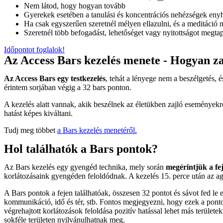
Nem látod, hogy hogyan tovább
Gyerekek esetében a tanulási és koncentrációs nehézségek enyh
Ha csak egyszerűen szeretnél mélyen ellazulni, és a meditáci
Szeretnél több befogadást, lehetőséget vagy nyitottságot megtap
Időpontot foglalok!
Az Access Bars kezelés menete - Hogyan za
Az Access Bars egy testkezelés
, tehát a lényege nem a beszélgetés, 
érintem sorjában végig a 32 bars ponton.
A kezelés alatt vannak, akik beszélnek az életükben zajló eseményekrő
hatást képes kiváltani.
Tudj meg többet
a Bars kezelés menetéről.
Hol találhatók a Bars pontok?
Az Bars kezelés egy gyengéd technika, mely során
megérintjük a fe
korlátozásaink gyengéden feloldódnak. A kezelés 15. perce után az agy 
A Bars pontok a fejen találhatóak, összesen 32 pontot és sávot fed le e
kommunikáció, idő és tér, stb. Fontos megjegyezni, hogy ezek a pon
végrehajtott korlátozások feloldása pozitív hatással lehet más terüle
sokféle területen nyilvánulhatnak meg.