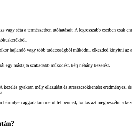
zs vagy séta a természetben utóhatásait. A legrosszabb esetben csak enn
 mókuskerékből.
Amikor hajlandó vagy több tudatosságból működni, elkezded kinyitni az aj
nál egy másfajta szabadabb működést, kérj néhány kezelést.
A kezelés gyakran mély ellazulást és stresszcsökkentést eredményez, és
a.
n bármilyen aggodalom merül fel benned, fontos azt megbeszélni a kez
után?