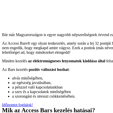
Bár már Magyarországon is egyre nagyobb népszerűségnek örvend ez 
Az Access Bars® egy olyan testkezelés, amely során a fej 32 pontját f
nem engedik, hogy megkapd amire vágysz. Ezek a pontok (más néven b
lehetőséget ad, hogy mindezeket elengedd!
Minden kezelés
az elektromágneses lenyomatok kioldása által
fels
Az Bars kezelés
pozitív változást hozhat
:
alvás minőségében,
az egészség javulásában,
a pénzzel való kapcsolatunkban
a szex és a kapcsolatok minőségében
a szorongást és stresszt csökkentésében.
Időpontot foglalok!
Mik az Access Bars kezelés hatásai?