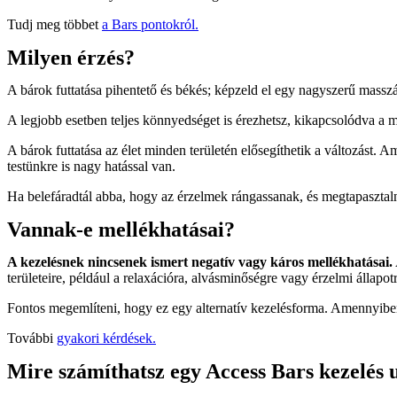
Tudj meg többet
a Bars pontokról.
Milyen érzés?
A bárok futtatása pihentető és békés; képzeld el egy nagyszerű masszá
A legjobb esetben teljes könnyedséget is érezhetsz, kikapcsolódva a
A bárok futtatása az élet minden területén elősegíthetik a változást. 
testünkre is nagy hatással van.
Ha belefáradtál abba, hogy az érzelmek rángassanak, és megtapasztal
Vannak-e mellékhatásai?
A kezelésnek nincsenek ismert negatív vagy káros mellékhatásai.
területeire, például a relaxációra, alvásminőségre vagy érzelmi állapotr
Fontos megemlíteni, hogy ez egy alternatív kezelésforma. Amennyibe
További
gyakori kérdések.
Mire számíthatsz egy Access Bars kezelés 