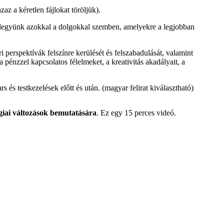
zaz a kéretlen fájlokat töröljük).
l legyünk azokkal a dolgokkal szemben, amelyekre a legjobban
i perspektívák felszínre kerülését és felszabadulását, valamint
 pénzzel kapcsolatos félelmeket, a kreativitás akadályait, a
 és testkezelések előtt és után. (magyar felirat kiválasztható)
lógiai változások bemutatására
. Ez egy 15 perces videó.