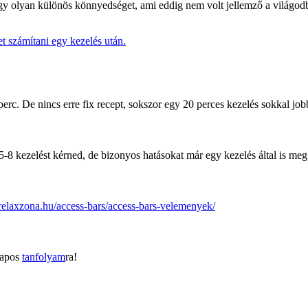
egy olyan különös könnyedséget, ami eddig nem volt jellemző a világodb
t számítani egy kezelés után.
rc. De nincs erre fix recept, sokszor egy 20 perces kezelés sokkal jobb
-8 kezelést kérned, de bizonyos hatásokat már egy kezelés által is meg 
/relaxzona.hu/access-bars/access-bars-velemenyek/
napos
tanfolyam
ra!