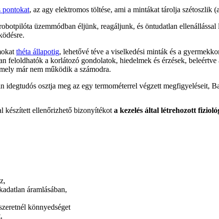
 pontokat
, az agy elektromos töltése, ami a mintákat tárolja szétoszlik (a
robotpilóta üzemmódban éljünk, reagáljunk, és öntudatlan ellenállássa
ködésre.
ámokat
théta állapotig
, lehetővé téve a viselkedési minták és a gyermekkor
ban feloldhatók a korlátozó gondolatok, hiedelmek és érzések, beleértve a
 amely már nem működik a számodra.
n idegtudós osztja meg az egy termométerrel végzett megfigyeléseit, Bars
észített ellenőrizhető bizonyítékot
a kezelés által létrehozott fizio
z,
akadatlan áramlásában,
z szeretnél könnyedséget
,