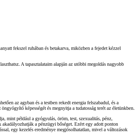
 hanyatt fekszel ruhában és betakarva, miközben a fejedet kézzel
álaszthatsz. A tapasztalataim alapján az utóbbi megoldás nagyobb
hetően az agyban és a testben rekedt energia felszabadul, és a
st öngyógyító képességét és megnyitja a tudatosság terét az életünkben.
ja, mint például a gyógyulás, öröm, test, szexualitás, pénz,
 akadályozhatják a pénzügyi bőséget. Ezért egy adott ponton
mással, egy kezelés eredménye megjósolhatatlan, mivel a változások