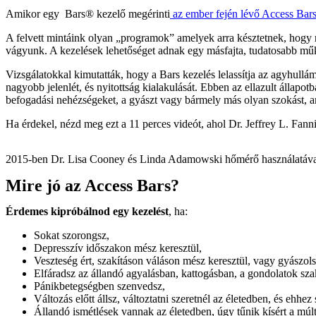
Amikor egy Bars® kezelő megérinti
az ember fején lévő Access Bars
A felvett mintáink olyan „programok” amelyek arra késztetnek, hogy 
vágyunk. A kezelések lehetőséget adnak egy másfajta, tudatosabb mű
Vizsgálatokkal kimutatták, hogy a Bars kezelés lelassítja az agyhull
nagyobb jelenlét, és nyitottság kialakulását. Ebben az ellazult állapot
befogadási nehézségeket, a gyászt vagy bármely más olyan szokást,
Ha érdekel, nézd meg ezt a 11 perces videót, ahol Dr. Jeffrey L. Fanni
2015-ben Dr. Lisa Cooney és Linda Adamowski hőmérő használatával k
Mire jó az Access Bars?
Érdemes kipróbálnod egy kezelést
, ha:
Sokat szorongsz,
Depresszív időszakon mész keresztül,
Veszteség ért, szakításon váláson mész keresztül, vagy gyászols
Elfáradsz az állandó agyalásban, kattogásban, a gondolatok sz
Pánikbetegségben szenvedsz,
Változás előtt állsz, változtatni szeretnél az életedben, és ehhe
Állandó ismétlések vannak az életedben, úgy tűnik kísért a múlt