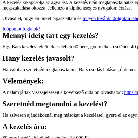
A kezelés kikapcsolja az agyalást. A kezelés után megtapasztalhatsz 
megszakadása okozza. Jellemző a kipihentség és nyugalom érzése.
Olvasd el, hogy én miket tapasztaltam és
milyen további dolgokra lehe
Időpontot foglalok!
Mennyi ideig tart egy kezelés?
Egy Bars kezelés felnőttek esetében 60 perc, gyermekek esetében 40 pe
Hány kezelés javasolt?
Ha valóban szeretnéd megtapasztalni a Bars csodás hatásait, érdemes 5
Vélemények:
A nálam jártak visszajelzéseit a következő oldalon olvashatod:
https:/
Szeretnéd megtanulni a kezelést?
Ha szívesen ajándékoznál meg másokat a kezeléssel, gyere el az egy
A kezelés ára:
60 perc kezelés felnőttek számára: 14.000 Ft.