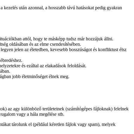
 a kezelés után azonnal, a hosszabb távú hatásokat pedig gyakran
ituációkban attól, hogy te másképp tudsz már hozzájuk állni.
ltség oldásában és az elme csendesítésében.
legyen jelen az életedben, kevesebb bosszúságot és konfliktust élsz
 ébredéshez.
elyzetekre és ezáltal az elakadások feloldását.
sában.
ságban jobb életminőséget élnek meg.
ok) az agy különböző területeinek (számítógépes fájloknak) felelnek
nyugalom vagy a hála megélése stb.
ntákat tárolunk el (például kéretlen fájlok vagy spam), melyek