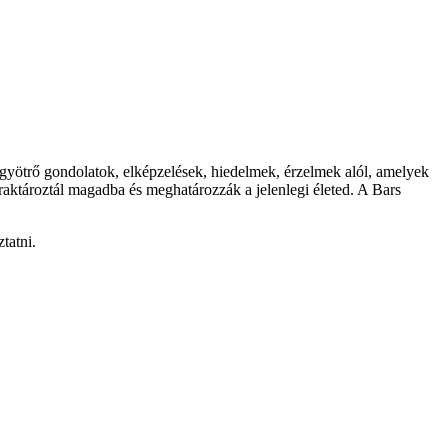
 a gyötrő gondolatok, elképzelések, hiedelmek, érzelmek alól, amelyek
ktároztál magadba és meghatározzák a jelenlegi életed. A Bars
tatni.