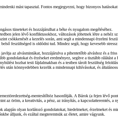
 mindenki mást tapasztal. Fontos megjegyezni, hogy bizonyos hatásokat
ongásos tüneteket és hozzájárulhat a béke és nyugalom megéléséhez.
edben jelen lévő konfliktusokhoz, változások jöhetnek létre a nehéz sz
szint csökkenését a kezelés során, ami segít a mindennapi érzelmi feszü
első feszültséged is oldódni tud. Mindez segít, hogy kevesebb stressz 
javítja az alvásmintákat, hozzájárulva a pihentetőbb alváshoz és a friss
bb gondolatokat és érzéseket eredményez, segítve a tisztább rálátást a h
yhülést hozhat testi fájdalmakban és a testben tárolt feszültség feloldá
lés után könnyedebben kezelik a mindennapi kihívásokat, és általános
emeztöredezettség-mentesítőhöz hasonlítják. A Bárok (a fejen lévő pont
 az öröm, a kreativitás, a pénz, az irányítás, a kapcsolatteremtés, a 
tok alapján olyan korlátozó gondolatokat, hiedelmeket, érzelmeket és mi
kbe álljunk, és ezáltal megteremtsük az életet, amire vágyunk.