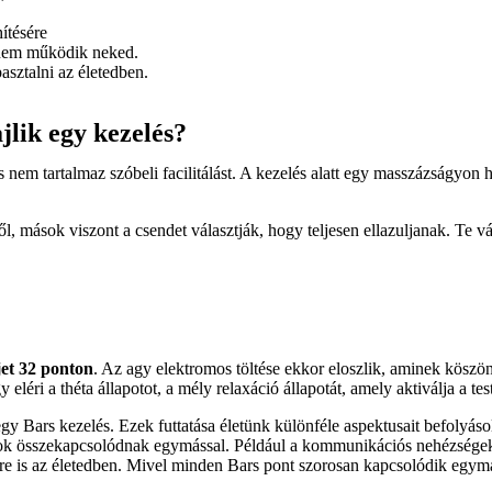
ítésére
ó nem működik neked.
asztalni az életedben.
jlik egy kezelés?
és nem tartalmaz szóbeli facilitálást. A kezelés alatt egy masszázságyon
l, mások viszont a csendet választják, hogy teljesen ellazuljanak. Te v
jet 32 pont
on
. Az agy elektromos töltése ekkor eloszlik, aminek köszön
eléri a théta állapotot, a mély relaxáció állapotát, amely aktiválja a te
gy Bars kezelés. Ezek futtatása életünk különféle aspektusait befolyásol
tok összekapcsolódnak egymással. Például a kommunikációs nehézségek
tekre is az életedben. Mivel minden Bars pont szorosan kapcsolódik egy