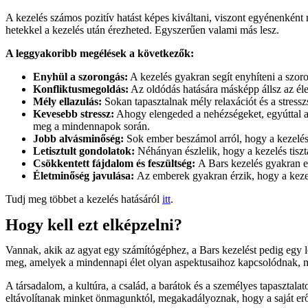
A kezelés számos pozitív hatást képes kiváltani, viszont egyénenként
hetekkel a kezelés után érezheted. Egyszerűen valami más lesz.
A leggyakoribb megélések a következők:
Enyhül a szorongás:
A kezelés gyakran segít enyhíteni a szor
Konfliktusmegoldás:
Az oldódás hatására másképp állsz az élet
Mély ellazulás:
Sokan tapasztalnak mély relaxációt és a stressz
Kevesebb stressz:
Ahogy elengeded a nehézségeket, egyúttal a b
meg a mindennapok során.
Jobb alvásminőség:
Sok ember beszámol arról, hogy a kezelés 
Letisztult gondolatok:
Néhányan észlelik, hogy a kezelés tisztá
Csökkentett fájdalom és feszültség:
A Bars kezelés gyakran en
Életminőség javulása:
Az emberek gyakran érzik, hogy a keze
Tudj meg többet a kezelés hatásáról
itt
.
Hogy kell ezt elképzelni?
Vannak, akik az agyat egy számítógéphez, a Bars kezelést pedig egy l
meg, amelyek a mindennapi élet olyan aspektusaihoz kapcsolódnak, mint
A társadalom, a kultúra, a család, a barátok és a személyes tapasztala
eltávolítanak minket önmagunktól, megakadályoznak, hogy a saját erőn