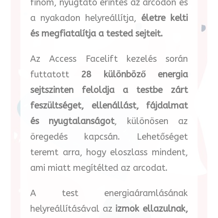
finom, nyugtató érintés az arcodon és
a nyakadon helyreállítja,
életre kelti
és megfiatalítja a tested sejteit.
Az Access Facelift kezelés során
futtatott
28 különböző energia
sejtszinten feloldja a testbe zárt
feszültséget, ellenállást, fájdalmat
és nyugtalanságot
, különösen az
öregedés kapcsán. Lehetőséget
teremt arra, hogy eloszlass mindent,
ami miatt megítélted az arcodat.
A test energiaáramlásának
helyreállításával az
izmok ellazulnak,