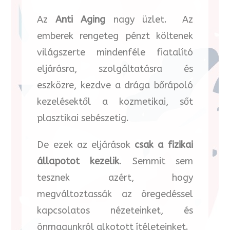
Az
Anti Aging
nagy üzlet. Az
emberek rengeteg pénzt költenek
világszerte mindenféle fiatalító
eljárásra, szolgáltatásra és
eszközre, kezdve a drága bőrápoló
kezelésektől a kozmetikai, sőt
plasztikai sebészetig.
De ezek az eljárások
csak a fizikai
állapotot kezelik
. Semmit sem
tesznek azért, hogy
megváltoztassák az öregedéssel
kapcsolatos nézeteinket, és
önmagunkról alkotott ítéleteinket.