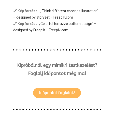
🔗 Kép forrása:
„
Think different concept illustration
”
–
designed by storyset
–
Freepik.com
🔗 Kép forrása:
„Colorful terrazzo pattern design”
–
designed by Freepik
–
Freepik.com
Kipróbálnál egy mimikri testkezelést?
Foglalj időpontot még ma!
Időpontot foglalok!